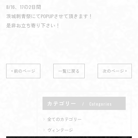
8/16、17の2日間
茨城刺青祭にてPOPUPさせて頂きます！
是非お立ち寄り下さい！
< 前のページ
一覧に戻る
次のページ >
カテゴリー
Categories
全てのカテゴリー
ヴィンテージ