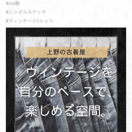
#usa製
#シングルステッチ
#ヴィンテージTシャツ
#バンドTシャツ
#ロックTシャツ
#古着コーデ
#古着好き
#ビンテージファッション
#古着男子
#古着女子
< 前のページ
一覧に戻る
次のページ >