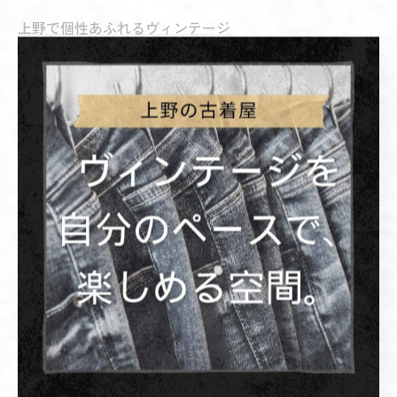
上野で個性あふれるヴィンテージ
ヴィンテージ
< 前のページ
一覧に戻る
次のページ >
関連タグ
#古着屋
カテゴリー
Categories