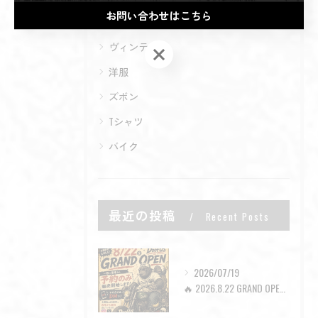
お問い合わせはこちら
全てのカテゴリー
ヴィンテージ
お問い合わせはこちら
洋服
ズボン
Tシャツ
バイク
最近の投稿
Recent Posts
2026/07/19
🔥 2026.8.22 GRAND OPEN 🔥