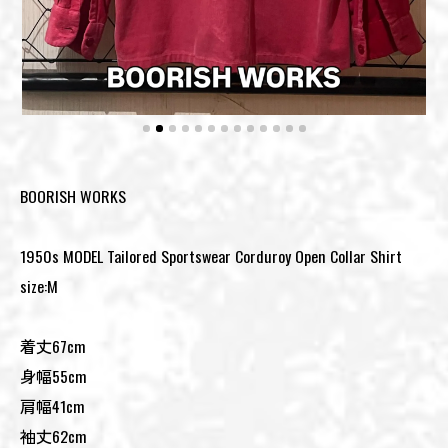
BOORISH WORKS⁡
1950s MODEL Tailored Sportswear Corduroy Open Collar Shirt
size:M⁡
着丈67cm
身幅55cm
肩幅41cm
袖丈62cm