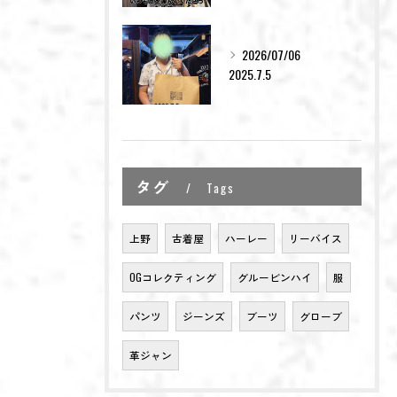
2026/07/06
2025.7.5
タグ
Tags
上野
古着屋
ハーレー
リーバイス
OGコレクティング
グルービンハイ
服
パンツ
ジーンズ
ブーツ
グローブ
革ジャン